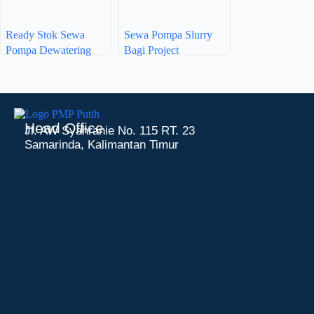
Ready Stok Sewa
Sewa Pompa Slurry
Pompa Dewatering
Bagi Project
MF385HP
Pertambangan Terbaik
RF420EXHV
Head Office
Jl. AW Syahranie No. 115 RT. 23
Samarinda, Kalimantan Timur