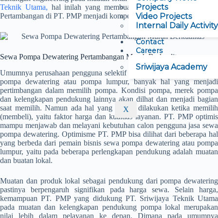
Projects
Teknik Utama,
hal inilah yang membuat Sewa Pompa Dewatering
Pertambangan di PT. PMP menjadi kompetitif.
Video Projects
Internal Daily Activity
Contact
Careers
Sewa Pompa Dewatering Pertambangan Murah Berkualitas
Sriwijaya Academy
Umumnya perusahaan pengguna selektif pada saat mencari atau sewa
pompa dewatering atau pompa lumpur, banyak hal yang menjadi
pertimbangan dalam memilih pompa. Kondisi pompa, merek pompa
dan kelengkapan pendukung lainnya akan dilhat dan menjadi bagian
saat memilih. Namun ada hal yang umum dilakukan ketika memilih
X
(membeli), yaitu faktor harga dan kualtias layanan. PT. PMP optimis
mampu menjawab dan melayani kebutuhan calon pengguna jasa sewa
pompa dewatering. Optimisme PT. PMP bisa dilihat dari beberapa hal
yang berbeda dari pemain bisnis sewa pompa dewatering atau pompa
lumpur, yaitu pada beberapa perlengkapan pendukung adalah muatan
dan buatan lokal.
Muatan dan produk lokal sebagai pendukung dari pompa dewatering
pastinya berpengaruh signifikan pada harga sewa. Selain harga,
kemampuan PT. PMP yang didukung PT. Sriwijaya Teknik Utama
pada muatan dan kelengkapan pendukung pompa lokal merupakan
nilai lebih dalam pelayanan ke depan. Dimana pada umumnya