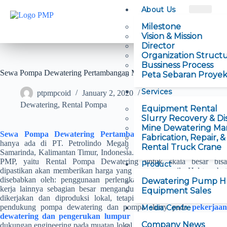
About Us
Milestone
Vision & Mission
Director
Organization Struct
Bussiness Process
Sewa Pompa Dewatering Pertambangan Murah Berkualitas
Peta Sebaran Proye
Services
ptpmpcoid
January 2, 2020
Dewatering
,
Rental Pompa
Equipment Rental
Slurry Recovery & Di
Mine Dewatering M
Sewa Pompa Dewatering Pertambangan Murah
Berkualita
Fabrication, Repair, 
hanya ada di PT. Petrolindo Megah Perkasa, yang berlokasi di
Rental Truck Crane
Samarinda, Kalimantan Timur, Indonesia. Salah satu bidang bisnis PT.
PMP, yaitu Rental Pompa Dewatering untuk skala besar bisa
Product
dipastikan akan memberikan harga yang sangat menarik. Hal tersebut
disebabkan oleh: penggunaan perlengkapan, perakitan, dan proses
Dewatering Pump 
kerja lainnya sebagian besar mengandung muatan lokal. Meskipun
Equipment Sales
dikerjakan dan diproduksi lokal, tetapi produk perlengkapan dari
pendukung pompa dewatering dan pompa slurry pada
pekerjaan
Media Centre
dewatering dan pengerukan lumpur telah berserttifikasi
. Untu
Company News
dukungan engineering pada muatan lokal dilakukan oleh
PT. Sriwijaya