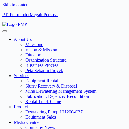
Skip to content
PT. Petrolindo Megah Perkasa
About Us
Milestone
Vision & Mission
Director
Organization Structure
Bussiness Process
Peta Sebaran Proyek
Services
Equipment Rental
Slurry Recovery & Disposal
Mine Dewatering Management System
Fabrication, Repair, & Recondition
Rental Truck Crane
Product
Dewatering Pump HH200-C27
Equipment Sales
Media Centre
Company News