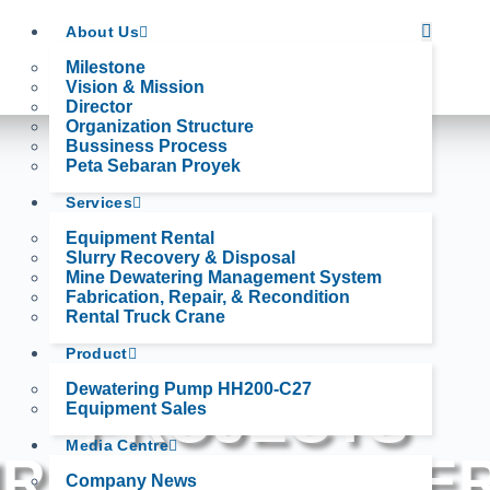
About Us
Milestone
Vision & Mission
Director
Organization Structure
Bussiness Process
Peta Sebaran Proyek
Services
Equipment Rental
Slurry Recovery & Disposal
Mine Dewatering Management System
Fabrication, Repair, & Recondition
Rental Truck Crane
Product
Dewatering Pump HH200-C27
PROJECTS
Equipment Sales
Media Centre
RRY & DEWATE
Company News