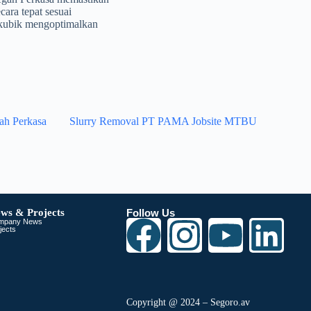
ara tepat sesuai
r kubik mengoptimalkan
ah Perkasa
Slurry Removal PT PAMA Jobsite MTBU
ws & Projects
Follow Us
mpany News
jects
Copyright @ 2024 – Segoro.av