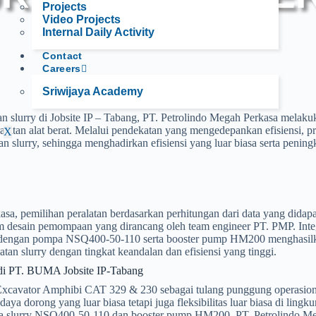
Projects
Video Projects
Internal Daily Activity
Contact
Careers
Sriwijaya Academy
 slurry di Jobsite IP – Tabang, PT. Petrolindo Megah Perkasa melak
alatan alat berat. Melalui pendekatan yang mengedepankan efisiensi, p
X
slurry, sehingga menghadirkan efisiensi yang luar biasa serta pening
sa, pemilihan peralatan berdasarkan perhitungan dari data yang didapat
am desain pemompaan yang dirancang oleh team engineer PT. PMP. Integ
engan pompa NSQ400-50-110 serta booster pump HM200 menghasilk
n slurry dengan tingkat keandalan dan efisiensi yang tinggi.
 di PT. BUMA Jobsite IP-Tabang
xcavator Amphibi CAT 329 & 230 sebagai tulang punggung operasional
ya dorong yang luar biasa tetapi juga fleksibilitas luar biasa di ling
 slurry NSQ400-50-110 dan booster pump HM200, PT. Petrolindo M