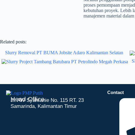
proses pemompaan menjadi 
kebutuhan proyek. Lebih l
manajemen material dalam 
Related posts:
Slurry Removal PT BUMA Jobsite Adaro Kalimantan Selatan
S
Contact
Head Office
Jl. AW Syahranie No. 115 RT. 23
Samarinda, Kalimantan Timur