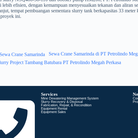
lebih efisien, dengan kemampuan menyesuaikan tekanan dan aliran sec
anjut, tempat pembuangan sementara slurry tank berkapasitas 33 mete
proyek ini.
Sewa Crane Samarinda di PT Petrolindo Meg
lurry Project Tambang Batubara PT Petrolindo Megah Perkasa
Services
Ne
Mine Dewatering Management System
Co
Slurry Recovery & Disposal
Pro
Fabrication, Repair, & Recondition
Equipment Rental
Equipment Sales