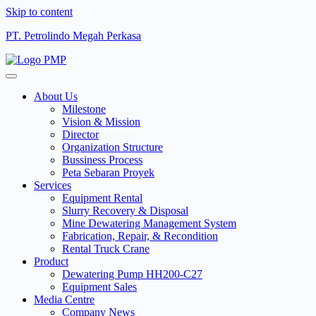
Skip to content
PT. Petrolindo Megah Perkasa
About Us
Milestone
Vision & Mission
Director
Organization Structure
Bussiness Process
Peta Sebaran Proyek
Services
Equipment Rental
Slurry Recovery & Disposal
Mine Dewatering Management System
Fabrication, Repair, & Recondition
Rental Truck Crane
Product
Dewatering Pump HH200-C27
Equipment Sales
Media Centre
Company News