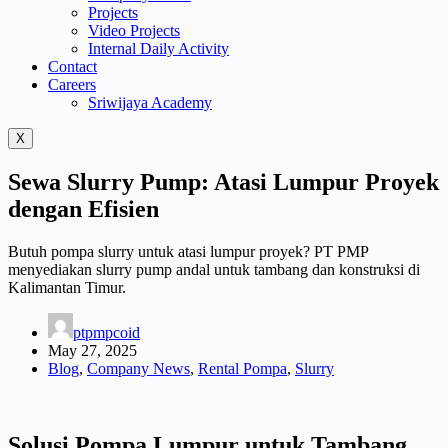
Projects
Video Projects
Internal Daily Activity
Contact
Careers
Sriwijaya Academy
X
Sewa Slurry Pump: Atasi Lumpur Proyek
dengan Efisien
Butuh pompa slurry untuk atasi lumpur proyek? PT PMP
menyediakan slurry pump andal untuk tambang dan konstruksi di
Kalimantan Timur.
ptpmpcoid
May 27, 2025
Blog
,
Company News
,
Rental Pompa
,
Slurry
Solusi Pompa Lumpur untuk Tambang