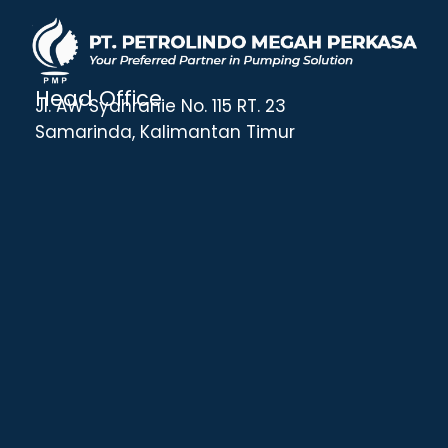
Head Office
Jl. AW Syahranie No. 115 RT. 23
Samarinda, Kalimantan Timur