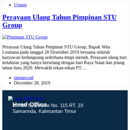
Umum
Perayaan Ulang Tahun Pimpinan STU
Group
Perayaan Ulang Tahun Pimpinan STU Group, Bapak Wira
Lesmana pada tanggal 28 Desember 2019 bersama seluruh
karyawan berlangsung sederhana tetapi meriah. Perayaan ulang hari
kelahiran yang hanya berselang dengan hari Raya Natal dan jelang
tahun baru 2020. Mewakili rekan-rekan PT.…
ptpmpcoid
December 28, 2019
C
Head Office
Jl. AW Syahranie No. 115 RT. 23
Samarinda, Kalimantan Timur