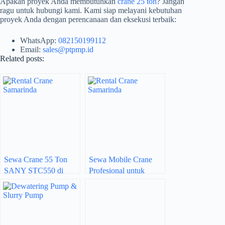
Apakah proyek Anda membutuhkan
crane 25 ton
? Jangan
ragu untuk hubungi kami. Kami siap melayani kebutuhan
proyek Anda dengan perencanaan dan eksekusi terbaik:
WhatsApp:
082150199112
Email:
sales@ptpmp.id
Related posts:
Sewa Crane 55 Ton
Sewa Mobile Crane
SANY STC550 di
Profesional untuk
Kalimantan Timur –
Proyek Konstruksi &
Siap Dukung Proyek
Tambang
Anda