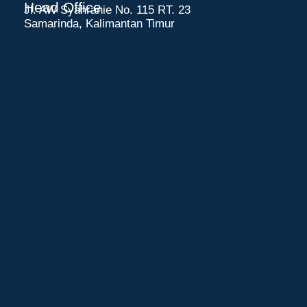
Head Office
Jl. AW Syahranie No. 115 RT. 23
Samarinda, Kalimantan Timur