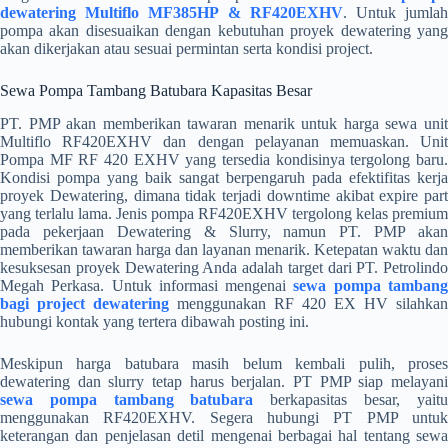
dewatering Multiflo MF385HP & RF420EXHV
. Untuk jumla
pompa akan disesuaikan dengan kebutuhan proyek dewatering yang
akan dikerjakan atau sesuai permintan serta kondisi project.
Sewa Pompa Tambang Batubara Kapasitas Besar
PT. PMP akan memberikan tawaran menarik untuk harga sewa unit
Multiflo RF420EXHV dan dengan pelayanan memuaskan. Unit
Pompa MF RF 420 EXHV yang tersedia kondisinya tergolong baru.
Kondisi pompa yang baik sangat berpengaruh pada efektifitas kerja
proyek Dewatering, dimana tidak terjadi downtime akibat expire part
yang terlalu lama. Jenis pompa RF420EXHV tergolong kelas premium
pada pekerjaan Dewatering & Slurry, namun PT. PMP akan
memberikan tawaran harga dan layanan menarik. Ketepatan waktu dan
kesuksesan proyek Dewatering Anda adalah target dari PT. Petrolindo
Megah Perkasa. Untuk informasi mengenai
sewa pompa tamban
bagi project dewatering
menggunakan RF 420 EX HV silahkan
hubungi kontak yang tertera dibawah posting ini.
Meskipun harga batubara masih belum kembali pulih, proses
dewatering dan slurry tetap harus berjalan. PT PMP siap melayani
sewa pompa tambang batubara
berkapasitas besar, yaitu
menggunakan RF420EXHV. Segera hubungi PT PMP untuk
keterangan dan penjelasan detil mengenai berbagai hal tentang sewa