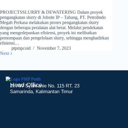
PROJECTSSLURRY & DEWATERING Dalam proyek
pengangkatan slurry di Jobsite IP – Tabang, PT. Petrolindo
Megah Perkasa melakukan proses pengangkatan slurry
dengan beberapa peralatan alat berat. Melalui pendekatan
yang mengedepankan efisiensi, proyek ini melibatkan
pemompaan dan pengelolaan slurry, sehingga menghadirkan
efisiensi…
ptpmpcoid
November 7, 2023
Next
Head Office
Jl. AW Syahranie No. 115 RT. 23
Samarinda, Kalimantan Timur