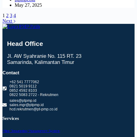
May 27, 2025
1
2
3
4
Next
Head Office
Jl. AW Syahranie No. 115 RT. 23
Samarinda, Kalimantan Timur
Contact
+62 541 7777062
0821 5019 9112
0852 4592 8103
0822 5083 2722 - Rekrutmen
sales@ptpmp.id
sales.mgr@ptpmp.id
hcd.rekrutmen@pt-pmp.co.id
Services
Mine Dewatering Management System